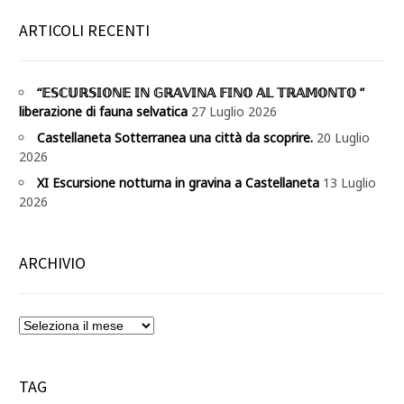
ARTICOLI RECENTI
“𝔼𝕊ℂ𝕌ℝ𝕊𝕀𝕆ℕ𝔼 𝕀ℕ 𝔾ℝ𝔸𝕍𝕀ℕ𝔸 𝔽𝕀ℕ𝕆 𝔸𝕃 𝕋ℝ𝔸𝕄𝕆ℕ𝕋𝕆 ”
liberazione di fauna selvatica
27 Luglio 2026
Castellaneta Sotterranea una città da scoprire.
20 Luglio
2026
XI Escursione notturna in gravina a Castellaneta
13 Luglio
2026
ARCHIVIO
TAG