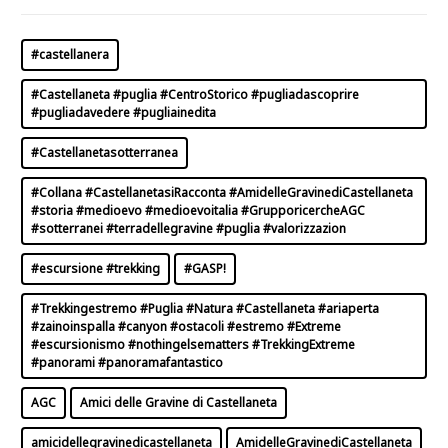
#castellanera
#Castellaneta #puglia #CentroStorico #pugliadascoprire
#pugliadavedere #pugliainedita
#Castellanetasotterranea
#Collana #CastellanetasiRacconta #AmidelleGravinediCastellaneta
#storia #medioevo #medioevoitalia #GrupporicercheAGC
#sotterranei #terradellegravine #puglia #valorizzazion
#escursione #trekking
#GASP!
#Trekkingestremo #Puglia #Natura #Castellaneta #ariaperta
#zainoinspalla #canyon #ostacoli #estremo #Extreme
#escursionismo #nothingelsematters #TrekkingExtreme
#panorami #panoramafantastico
AGC
Amici delle Gravine di Castellaneta
amicidellegravinedicastellaneta
AmidelleGravinediCastellaneta