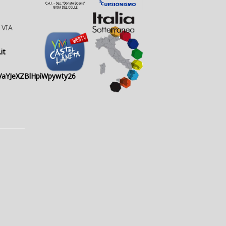
 VIA
it
9VaYJeXZBlHpiWpywty26