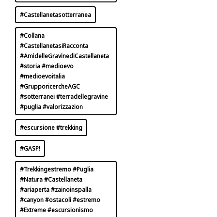
#Castellanetasotterranea
#Collana
#CastellanetasiRacconta
#AmidelleGravinediCastellaneta
#storia #medioevo
#medioevoitalia
#GrupporicercheAGC
#sotterranei #terradellegravine
#puglia #valorizzazion
#escursione #trekking
#GASP!
#Trekkingestremo #Puglia
#Natura #Castellaneta
#ariaperta #zainoinspalla
#canyon #ostacoli #estremo
#Extreme #escursionismo