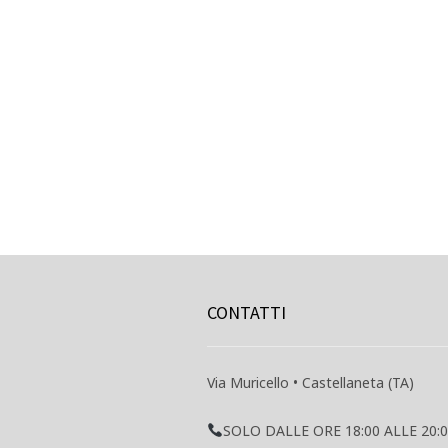
CONTATTI
Via Muricello • Castellaneta (TA)
SOLO DALLE ORE 18:00 ALLE 20: