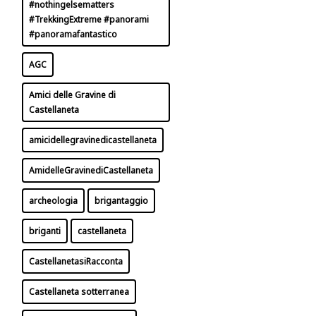
#nothingelsematters
#TrekkingExtreme #panorami
#panoramafantastico
AGC
Amici delle Gravine di
Castellaneta
amicidellegravinedicastellaneta
AmidelleGravinediCastellaneta
archeologia
brigantaggio
briganti
castellaneta
CastellanetasiRacconta
Castellaneta sotterranea