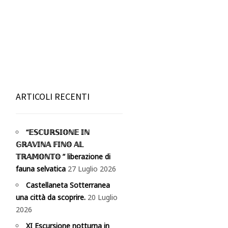
ARTICOLI RECENTI
“𝔼𝕊ℂ𝕌ℝ𝕊𝕀𝕆ℕ𝔼 𝕀ℕ
𝔾ℝ𝔸𝕍𝕀ℕ𝔸 𝔽𝕀ℕ𝕆 𝔸𝕃
𝕋ℝ𝔸𝕄𝕆ℕ𝕋𝕆 ” liberazione di
fauna selvatica
27 Luglio 2026
Castellaneta Sotterranea
una città da scoprire.
20 Luglio
2026
XI Escursione notturna in